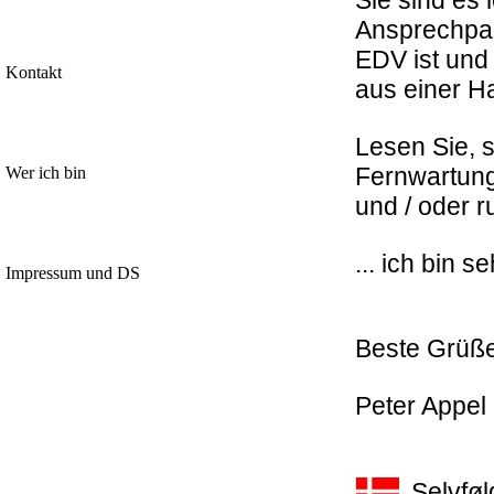
Sie sind es
Ansprechpa
EDV ist und
Kontakt
aus einer H
Lesen Sie, s
Fernwartun
Wer ich bin
und / o
... ich
bin se
Impressum und DS
Beste Grüß
Peter Appel
Selvføl